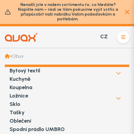
Nenašli jste v našem sortimentu to, co hledáte?
Napište nám – rádi se Vám pokusíme vyjít vstříc a
přizpůsobit naši nabídku Vašim požadavkům a
potřebám.
CZ
Obuv
Bytový textil
Kuchyně
Koupelna
Ložnice
Sklo
Tašky
Oblečení
Spodní prádlo UMBRO