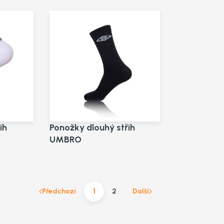
ih
Ponožky dlouhý střih
UMBRO
Předchozí
1
2
Další