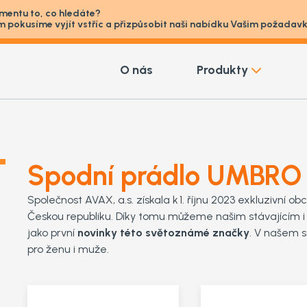
imentu to, co hledáte?
m pokusíme vyjít vstříc a přizpůsobit naši nabídku Vašim požada
O nás
Produkty
Spodní prádlo UMBRO
Společnost AVAX, a.s. získala k 1. říjnu 2023 exkluzivní 
Českou republiku. Díky tomu můžeme našim stávajícím
jako první
novinky této světoznámé značky
. V našem 
pro ženu i muže.