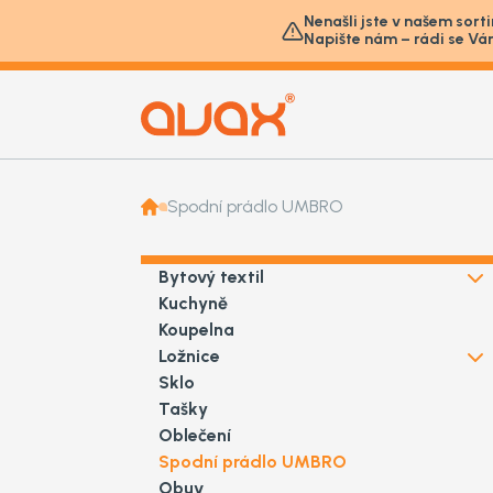
Nenašli jste v našem sort
Napište nám – rádi se Vá
Spodní prádlo UMBRO
Bytový textil
Kuchyně
Koupelna
Ložnice
Sklo
Tašky
Oblečení
Spodní prádlo UMBRO
Obuv