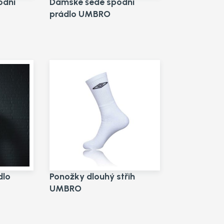
odní
Dámské šedé spodní
prádlo UMBRO
dlo
Ponožky dlouhý střih
UMBRO