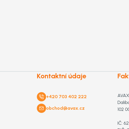
Kontaktní údaje
Fak
AVAX 
+420 703 402 222
Dalib
obchod@avax.cz
102 0
IČ: 6