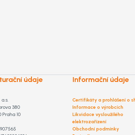
turační údaje
Informační údaje
a.s.
Certifikáty a prohlášení o 
orova 380
Informace o výrobcích
0 Praha 10
Likvidace vysloužilého
elektrozařízení
2907565
Obchodní podmínky