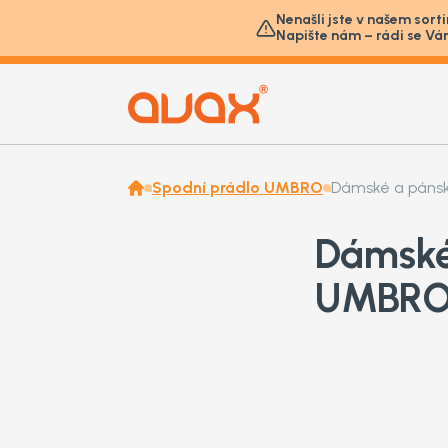
Nenašli jste v našem sort
Napište nám – rádi se Vá
Spodní prádlo UMBRO
Dámské a pánsk
Dámské
UMBR