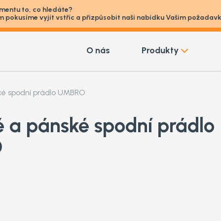
imentu to, co hledáte?
m pokusíme vyjít vstříc a přizpůsobit naši nabídku Vašim požada
O nás
Produkty
é spodní prádlo UMBRO
 a pánské spodní prádlo
O