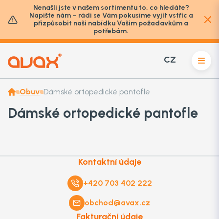
Nenašli jste v našem sortimentu to, co hledáte?
Napište nám – rádi se Vám pokusíme vyjít vstříc a
přizpůsobit naši nabídku Vašim požadavkům a
potřebám.
CZ
Obuv
Dámské ortopedické pantofle
Dámské ortopedické pantofle
Kontaktní údaje
+420 703 402 222
obchod@avax.cz
Fakturační údaje