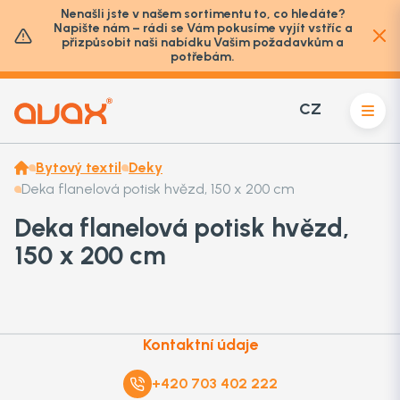
Nenašli jste v našem sortimentu to, co hledáte?
Napište nám – rádi se Vám pokusíme vyjít vstříc a
přizpůsobit naši nabídku Vašim požadavkům a
potřebám.
CZ
Bytový textil
Deky
Deka flanelová potisk hvězd, 150 x 200 cm
Deka flanelová potisk hvězd,
150 x 200 cm
Kontaktní údaje
+420 703 402 222