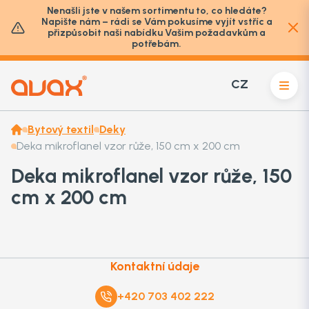
Nenašli jste v našem sortimentu to, co hledáte?
Napište nám – rádi se Vám pokusíme vyjít vstříc a
přizpůsobit naši nabídku Vašim požadavkům a
potřebám.
CZ
Bytový textil
Deky
Deka mikroflanel vzor růže, 150 cm x 200 cm
Deka mikroflanel vzor růže, 150
cm x 200 cm
Kontaktní údaje
+420 703 402 222