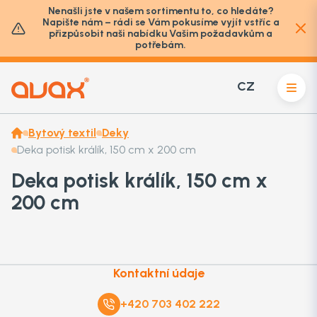
Nenašli jste v našem sortimentu to, co hledáte?
Napište nám – rádi se Vám pokusíme vyjít vstříc a
přizpůsobit naši nabídku Vašim požadavkům a
potřebám.
CZ
Bytový textil
Deky
Deka potisk králík, 150 cm x 200 cm
Deka potisk králík, 150 cm x
200 cm
Kontaktní údaje
+420 703 402 222