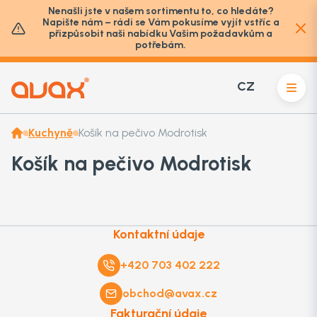
Nenašli jste v našem sortimentu to, co hledáte?
Napište nám – rádi se Vám pokusíme vyjít vstříc a
přizpůsobit naši nabídku Vašim požadavkům a
potřebám.
CZ
Kuchyně
Košík na pečivo Modrotisk
Košík na pečivo Modrotisk
Kontaktní údaje
+420 703 402 222
obchod@avax.cz
Fakturační údaje