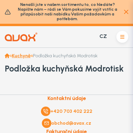
Nenašli jste v našem sortimentu to, co hledáte?
Napište nám – rádi se Vám pokusíme vyjít vstříc a
přizpůsobit naši nabídku Vašim požadavkům a
potřebám.
CZ
Kuchyně
Podložka kuchyňská Modrotisk
Podložka kuchyňská Modrotisk
Kontaktní údaje
+420 703 402 222
obchod@avax.cz
Fakturační údaje