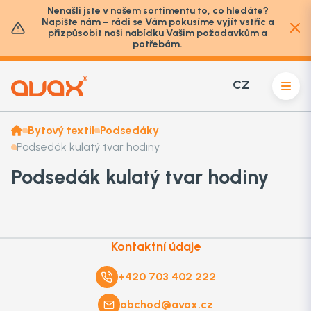
Nenašli jste v našem sortimentu to, co hledáte?
Napište nám – rádi se Vám pokusíme vyjít vstříc a
přizpůsobit naši nabídku Vašim požadavkům a
potřebám.
CZ
Bytový textil
Podsedáky
Podsedák kulatý tvar hodiny
Podsedák kulatý tvar hodiny
Kontaktní údaje
+420 703 402 222
obchod@avax.cz