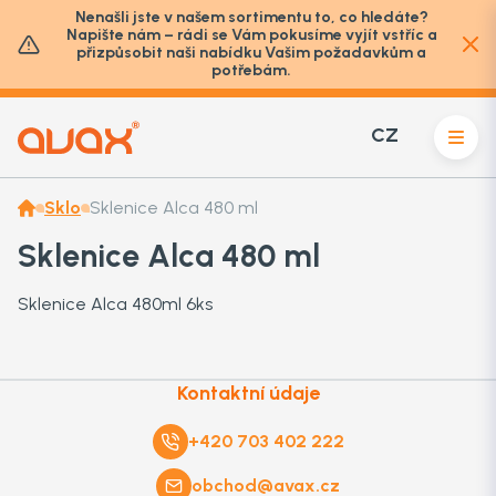
Nenašli jste v našem sortimentu to, co hledáte?
Napište nám – rádi se Vám pokusíme vyjít vstříc a
přizpůsobit naši nabídku Vašim požadavkům a
potřebám.
CZ
Sklo
Sklenice Alca 480 ml
Sklenice Alca 480 ml
Sklenice Alca 480ml 6ks
Kontaktní údaje
+420 703 402 222
obchod@avax.cz