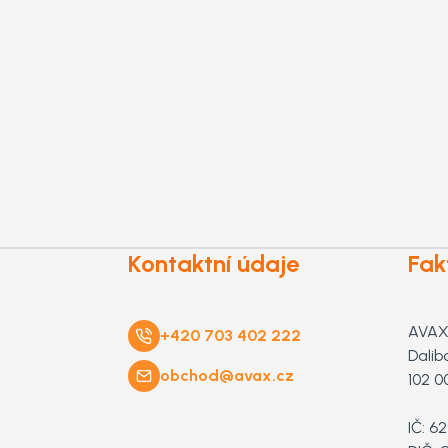
Kontaktní údaje
Fak
AVAX 
+420 703 402 222
Dalib
obchod@avax.cz
102 0
IČ: 6