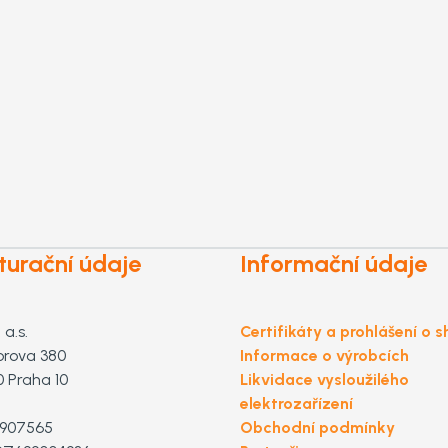
turační údaje
Informační údaje
a.s.
Certifikáty a prohlášení o 
orova 380
Informace o výrobcích
0 Praha 10
Likvidace vysloužilého
elektrozařízení
2907565
Obchodní podmínky