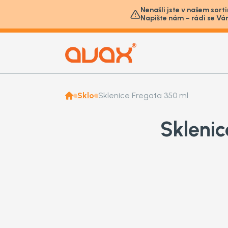
Nenašli jste v našem sort
Napište nám – rádi se Vá
Sklo
Sklenice Fregata 350 ml
Sklenic