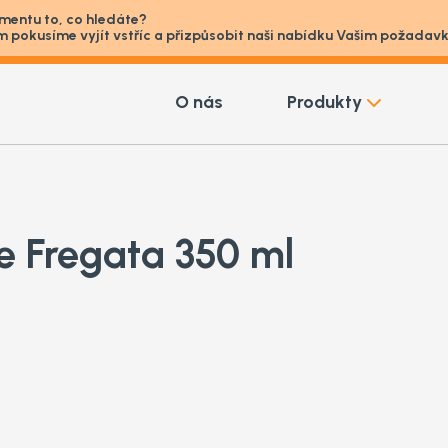
imentu to, co hledáte?
m pokusíme vyjít vstříc a přizpůsobit naši nabídku Vašim požada
O nás
Produkty
e Fregata 350 ml