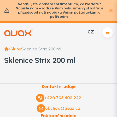
Nenašli jste v našem sortimentu to, co hledáte?
Napište nám – rádi se Vám pokusíme vyjít vstříc a
přizpůsobit naši nabídku Vašim požadavkům a
potřebám.
CZ
Sklo
Sklenice Strix 200 ml
Sklenice Strix 200 ml
Kontaktní údaje
+420 703 402 222
obchod@avax.cz
Fakturační údaje